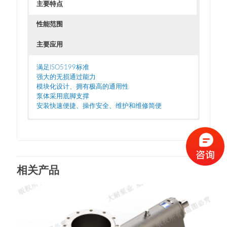
主要特点
性能范围
主要应用
满足ISO5199标准
强大的无损通过能力
模块化设计、拥有极高的通用性
泵体采用底脚支撑
安装快速便捷、操作安全、维护和维修简便
橡胶行业
3
流量 10至800 m
/h
煤化工
扬程 15至150 m
污水处理
压力 至2.5 MPa
其他一般流程
温度 -20至160 ℃
口径 DN25至DN250
相关产品
转速 至2950 rpm