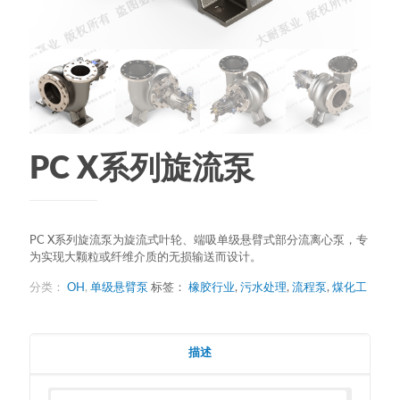
PC X系列旋流泵
PC X系列旋流泵为旋流式叶轮、端吸单级悬臂式部分流离心泵，专
为实现大颗粒或纤维介质的无损输送而设计。
分类：
OH
,
单级悬臂泵
标签：
橡胶行业
,
污水处理
,
流程泵
,
煤化工
描述